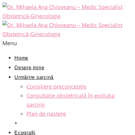
Menu
Home
Despre mine
Urmărire sarcină
Consiliere preconcepție
Consultație obstetricală în evoluția
sarcinii
Plan de naștere
+
Ecografii