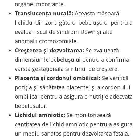
organe importante.
Translucența nucală:
Aceasta măsoară
lichidul din zona gâtului bebelușului pentru a
evalua riscul de sindrom Down și alte
anomalii cromozomiale.
Creșterea și dezvoltarea:
Se evaluează
dimensiunile bebelușului pentru a confirma
vârsta gestațională și ritmul de creștere.
Placenta și cordonul ombilical:
Se verifică
poziția și sănătatea placentei și a cordonului
ombilical pentru a asigura o nutriție adecvată
bebelușului.
Lichidul amniotic:
Se monitorizează
cantitatea de lichid amniotic pentru a asigura
un mediu sănătos pentru dezvoltarea fetală.